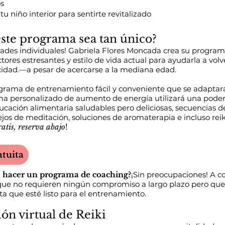
os
u niño interior para sentirte revitalizado
ste programa sea tan único?
dades individuales! Gabriela Flores Moncada crea su progra
ctores estresantes y estilo de vida actual para ayudarla a vo
cidad.
—
a pesar de acercarse a la mediana edad.
grama de entrenamiento fácil y conveniente que se adaptará 
ma personalizado de aumento de energía utilizará una pode
ación alimentaria saludables pero deliciosas, secuencias de
ejos de meditación, soluciones de aromaterapia e incluso reiki
atis, reserva abajo
!
atuita
ra hacer un programa de coaching?
¡Sin preocupaciones! A c
que no requieren ningún compromiso a largo plazo pero que
ta que esté listo para el entrenamiento.
ón virtual de Reiki