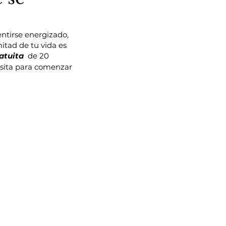
ntirse energizado,
itad de tu vida es
atuita
de 20
esita para comenzar