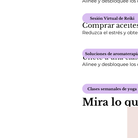
Alinee y desbloquee los
Sesión Virtual de Reiki
Comprar aceites
Reduzca el estrés y obt
Soluciones de aromaterapi
Únete a una cla
Alinee y desbloquee los
Clases semanales de yoga
Mira lo qu