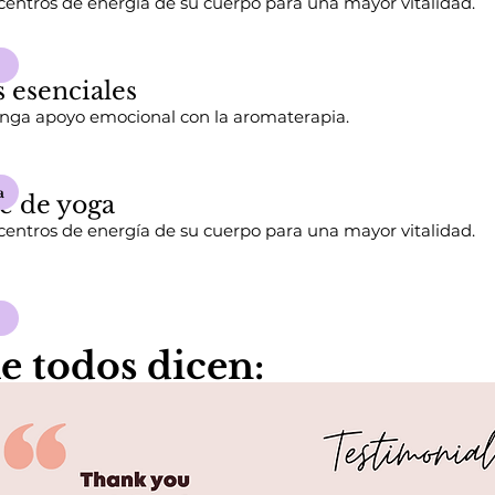
 centros de energía de su cuerpo para una mayor vitalidad.
 esenciales
enga apoyo emocional con la aromaterapia.
a
se de yoga
 centros de energía de su cuerpo para una mayor vitalidad.
e todos dicen: