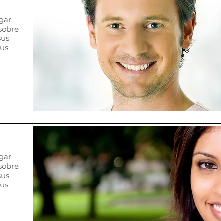
gar
sobre
sus
sus
gar
sobre
sus
sus